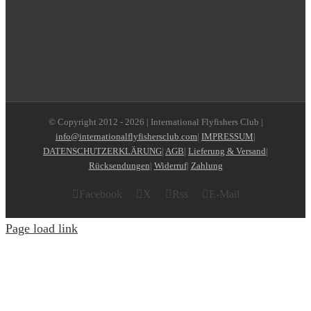
© Copyright 2012 -
2026 | International Flyfishers Club |
info@internationalflyfishersclub.com
|
IMPRESSUM
|
DATENSCHUTZERKLÄRUNG
|
AGB
|
Lieferung & Versand
|
Rücksendungen
|
Widerruf
|
Zahlung
Facebook
X
Rss
E-Mail
Page load link