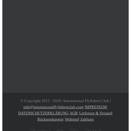
© Copyright 2012 -
2026 | International Flyfishers Club |
info@internationalflyfishersclub.com
|
IMPRESSUM
|
DATENSCHUTZERKLÄRUNG
|
AGB
|
Lieferung & Versand
|
Rücksendungen
|
Widerruf
|
Zahlung