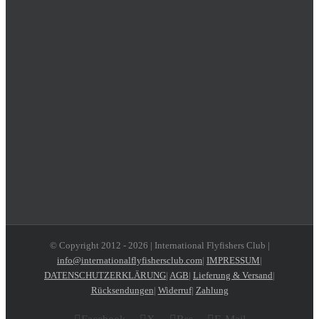
© Copyright 2012 -
2026 | International Flyfishers Club |
info@internationalflyfishersclub.com
|
IMPRESSUM
|
DATENSCHUTZERKLÄRUNG
|
AGB
|
Lieferung & Versand
|
Rücksendungen
|
Widerruf
|
Zahlung