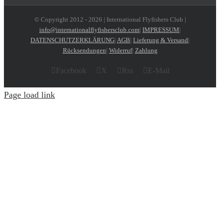
© Copyright 2012 -
2026 | International Flyfishers Club |
info@internationalflyfishersclub.com
|
IMPRESSUM
|
DATENSCHUTZERKLÄRUNG
|
AGB
|
Lieferung & Versand
|
Rücksendungen
|
Widerruf
|
Zahlung
Facebook
X
Rss
E-Mail
Page load link