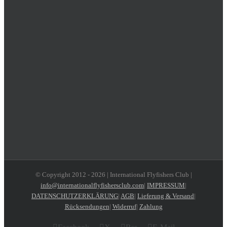
© Copyright 2012 -
2026 | International Flyfishers Club |
info@internationalflyfishersclub.com
|
IMPRESSUM
|
DATENSCHUTZERKLÄRUNG
|
AGB
|
Lieferung & Versand
|
Rücksendungen
|
Widerruf
|
Zahlung