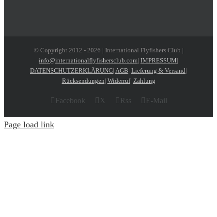
© Copyright 2012 -
2026 | International Flyfishers Club |
info@internationalflyfishersclub.com
|
IMPRESSUM
|
DATENSCHUTZERKLÄRUNG
|
AGB
|
Lieferung & Versand
|
Rücksendungen
|
Widerruf
|
Zahlung
Facebook
X
Rss
E-Mail
Page load link