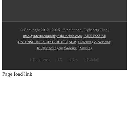
© Copyright 2012 -
2026 | International Flyfishers Club |
info@internationalflyfishersclub.com
|
IMPRESSUM
|
DATENSCHUTZERKLÄRUNG
|
AGB
|
Lieferung & Versand
|
Rücksendungen
|
Widerruf
|
Zahlung
Facebook
X
Rss
E-Mail
Page load link