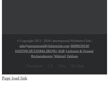
© Copyright 2012 -
2026 | International Flyfishers Club |
info@internationalflyfishersclub.com
|
IMPRESSUM
|
DATENSCHUTZERKLÄRUNG
|
AGB
|
Lieferung & Versand
|
Rücksendungen
|
Widerruf
|
Zahlung
Facebook
X
Rss
E-Mail
Page load link