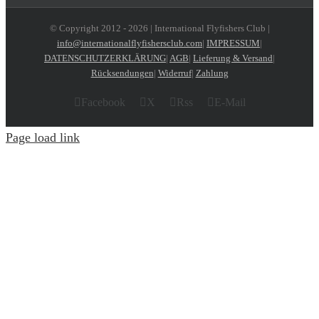
© Copyright 2012 -
2026 | International Flyfishers Club |
info@internationalflyfishersclub.com
|
IMPRESSUM
|
DATENSCHUTZERKLÄRUNG
|
AGB
|
Lieferung & Versand
|
Rücksendungen
|
Widerruf
|
Zahlung
Facebook
X
Rss
E-Mail
Page load link