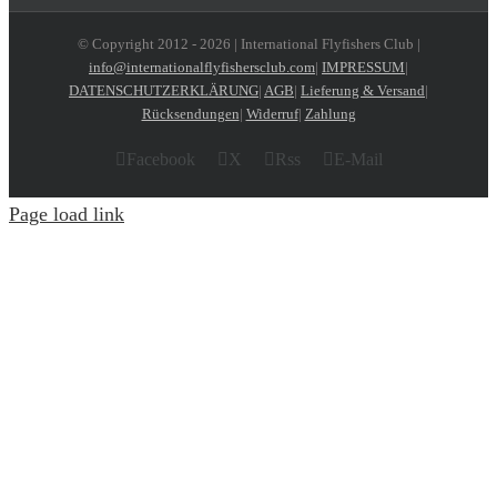
© Copyright 2012 -
2026 | International Flyfishers Club |
info@internationalflyfishersclub.com
|
IMPRESSUM
|
DATENSCHUTZERKLÄRUNG
|
AGB
|
Lieferung & Versand
|
Rücksendungen
|
Widerruf
|
Zahlung
Facebook
X
Rss
E-Mail
Page load link