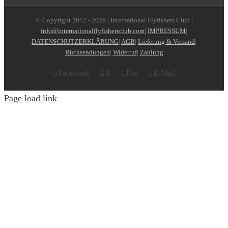
© Copyright 2012 -
2026 | International Flyfishers Club |
info@internationalflyfishersclub.com
|
IMPRESSUM
|
DATENSCHUTZERKLÄRUNG
|
AGB
|
Lieferung & Versand
|
Rücksendungen
|
Widerruf
|
Zahlung
Facebook
X
Rss
E-Mail
Page load link