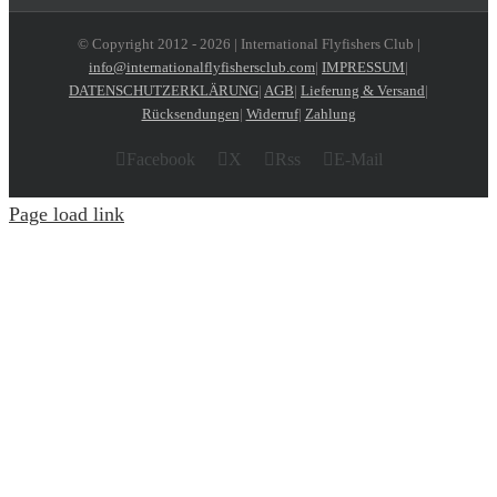
© Copyright 2012 -
2026 | International Flyfishers Club |
info@internationalflyfishersclub.com
|
IMPRESSUM
|
DATENSCHUTZERKLÄRUNG
|
AGB
|
Lieferung & Versand
|
Rücksendungen
|
Widerruf
|
Zahlung
Facebook
X
Rss
E-Mail
Page load link