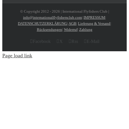
© Copyright 2012 -
2026 | International Flyfishers Club |
info@internationalflyfishersclub.com
|
IMPRESSUM
|
DATENSCHUTZERKLÄRUNG
|
AGB
|
Lieferung & Versand
|
Rücksendungen
|
Widerruf
|
Zahlung
Facebook
X
Rss
E-Mail
Page load link