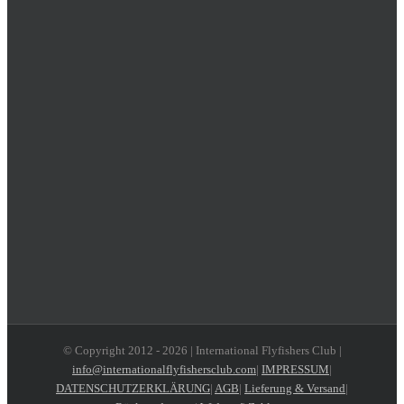
© Copyright 2012 -
2026 | International Flyfishers Club |
info@internationalflyfishersclub.com
|
IMPRESSUM
|
DATENSCHUTZERKLÄRUNG
|
AGB
|
Lieferung & Versand
|