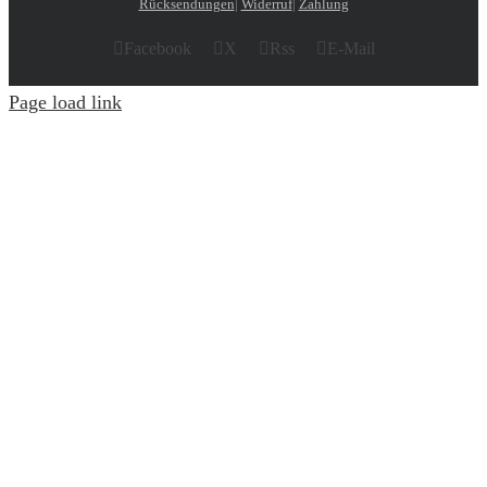
Rücksendungen
|
Widerruf
|
Zahlung
Facebook
X
Rss
E-Mail
Page load link