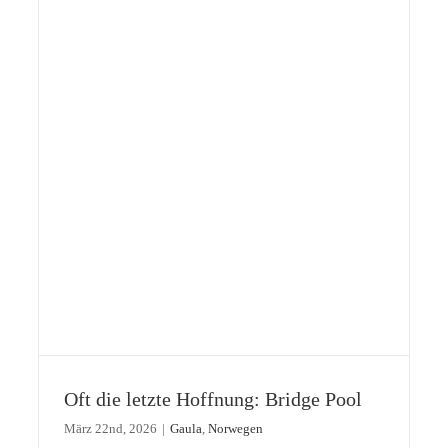
Nur noch 90 Tage bis zum Saisonstart an
Oft die letzte Hoffnung: Bridge Pool
der Gaula
März 22nd, 2026
|
Gaula
,
Norwegen
Gaula
Norwegen