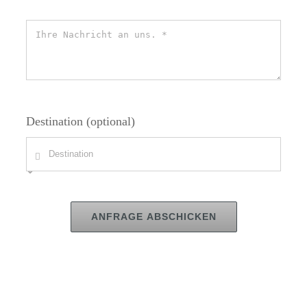
Destination (optional)
ANFRAGE ABSCHICKEN
Gaula – Start der Lachssaison 2026
Gaula
Norwegen