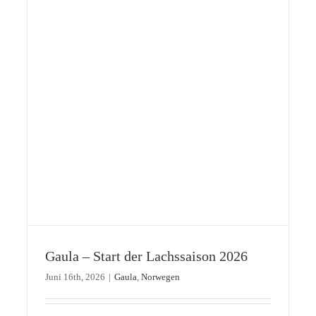
Oft die letzte Hoffnung: Bridge Pool
Gaula – Start der Lachssaison 2026
Gaula
Norwegen
Juni 16th, 2026
|
Gaula
,
Norwegen