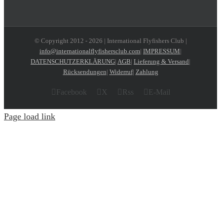
© Copyright 2012 -
2026 | International Flyfishers Club |
info@internationalflyfishersclub.com
|
IMPRESSUM
|
DATENSCHUTZERKLÄRUNG
|
AGB
|
Lieferung & Versand
|
Rücksendungen
|
Widerruf
|
Zahlung
Facebook
X
Rss
E-Mail
Page load link