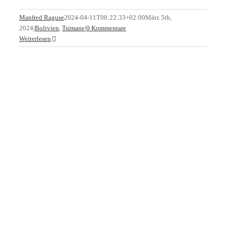
Tsimane 2022 Fangbericht 07.11.2022
Manfred Raguse
2024-04-11T08:22:33+02:00
März 5th,
2024
|
Bolivien
,
Tsimane
|
0 Kommentare
Bolivien
Tsimane
Weiterlesen