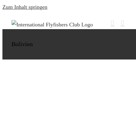
Zum Inhalt springen
Reisebericht „Auf der Jagd nach dem Gold
des Amazonas“ – Golden Dorado in
Bolivien
Bolivien – von J.W.
Bolivien
Tsimane