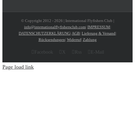
© Copyright 2012 -
2026 | International Flyfishers Club |
info@internationalflyfishersclub.com
|
IMPRESSUM
|
DATENSCHUTZERKLÄRUNG
|
AGB
|
Lieferung & Versand
|
Rücksendungen
|
Widerruf
|
Zahlung
Facebook
X
Rss
E-Mail
Page load link