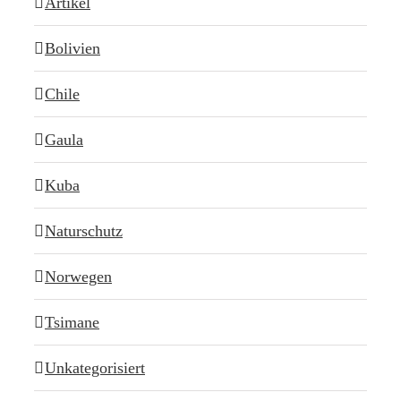
Artikel
Bolivien
Chile
Gaula
Kuba
Naturschutz
Norwegen
Tsimane
Unkategorisiert