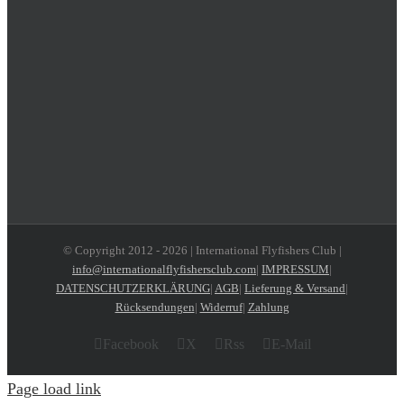
© Copyright 2012 -
2026 | International Flyfishers Club |
info@internationalflyfishersclub.com
|
IMPRESSUM
|
DATENSCHUTZERKLÄRUNG
|
AGB
|
Lieferung & Versand
|
Rücksendungen
|
Widerruf
|
Zahlung
Facebook
X
Rss
E-Mail
Page load link