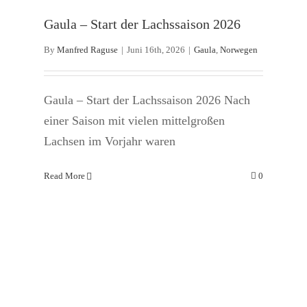
Gaula – Start der Lachssaison 2026
Oft die letzte Hoffnung: Bridge Pool
Gaula
Norwegen
By
Manfred Raguse
|
Juni 16th, 2026
|
Gaula
,
Norwegen
Gaula – Start der Lachssaison 2026 Nach
einer Saison mit vielen mittelgroßen
Lachsen im Vorjahr waren
Read More
0