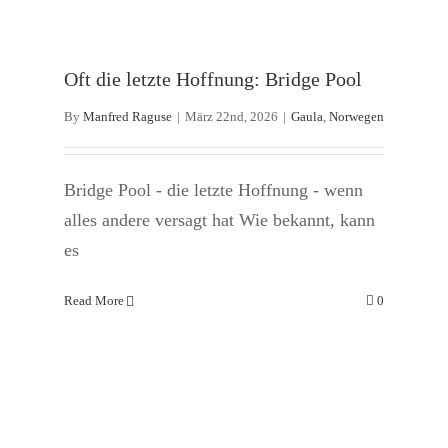
Nur noch 90 Tage bis zum Saisonstart an
Oft die letzte Hoffnung: Bridge Pool
der Gaula
By
Manfred Raguse
|
März 22nd, 2026
|
Gaula
,
Norwegen
Gaula
Norwegen
Bridge Pool - die letzte Hoffnung - wenn
alles andere versagt hat Wie bekannt, kann
es
Read More
0