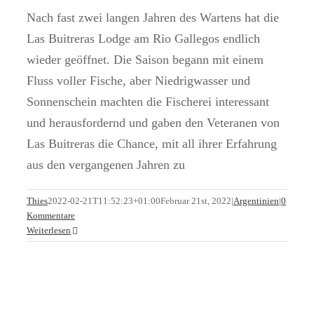
Nach fast zwei langen Jahren des Wartens hat die
Las Buitreras Lodge am Rio Gallegos endlich
wieder geöffnet. Die Saison begann mit einem
Fluss voller Fische, aber Niedrigwasser und
Sonnenschein machten die Fischerei interessant
und herausfordernd und gaben den Veteranen von
Las Buitreras die Chance, mit all ihrer Erfahrung
aus den vergangenen Jahren zu
Last Minute Chance auf große
Thies
2022-02-21T11:52:23+01:00
Februar 21st, 2022
|
Argentinien
|
0
Meerforellen am Rio Grande!
Kommentare
Weiterlesen
Argentinien