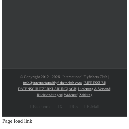
© Copyright 2012 -
2026 | International Flyfishers Club |
info@internationalflyfishersclub.com
|
IMPRESSUM
|
DATENSCHUTZERKLÄRUNG
|
AGB
|
Lieferung & Versand
|
Rücksendungen
|
Widerruf
|
Zahlung
Facebook
X
Rss
E-Mail
Page load link