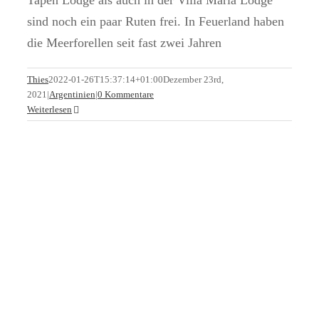
Tapen Lodge als auch in der Villa Maria Lodge
sind noch ein paar Ruten frei. In Feuerland haben
die Meerforellen seit fast zwei Jahren
Las Buitreras öffnet für die Saison 2022
Thies
2022-01-26T15:37:14+01:00
Dezember 23rd,
2021
|
Argentinien
|
0 Kommentare
Argentinien
Weiterlesen