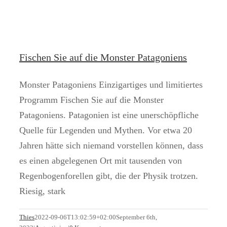
Fischen Sie auf die Monster Patagoniens
Monster Patagoniens Einzigartiges und limitiertes
Programm Fischen Sie auf die Monster
Patagoniens. Patagonien ist eine unerschöpfliche
Quelle für Legenden und Mythen. Vor etwa 20
Jahren hätte sich niemand vorstellen können, dass
es einen abgelegenen Ort mit tausenden von
Regenbogenforellen gibt, die der Physik trotzen.
Riesig, stark
Die Saison in Las Buitreras hat begonnen
Thies
2022-09-06T13:02:59+02:00
September 6th,