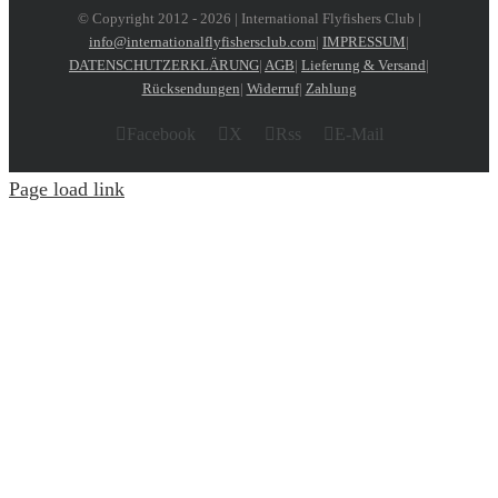
© Copyright 2012 -
2026 | International Flyfishers Club |
info@internationalflyfishersclub.com
|
IMPRESSUM
|
DATENSCHUTZERKLÄRUNG
|
AGB
|
Lieferung & Versand
|
Rücksendungen
|
Widerruf
|
Zahlung
Facebook
X
Rss
E-Mail
Page load link