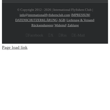
© Copyright 2012 -
2026 | International Flyfishers Club |
info@internationalflyfishersclub.com
|
IMPRESSUM
|
DATENSCHUTZERKLÄRUNG
|
AGB
|
Lieferung & Versand
|
Rücksendungen
|
Widerruf
|
Zahlung
Facebook
X
Rss
E-Mail
Page load link