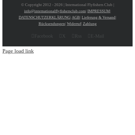
© Copyright 2012 -
2026 | International Flyfishers Club |
info@internationalflyfishersclub.com
|
IMPRESSUM
|
DATENSCHUTZERKLÄRUNG
|
AGB
|
Lieferung & Versand
|
Rücksendungen
|
Widerruf
|
Zahlung
Facebook
X
Rss
E-Mail
Page load link