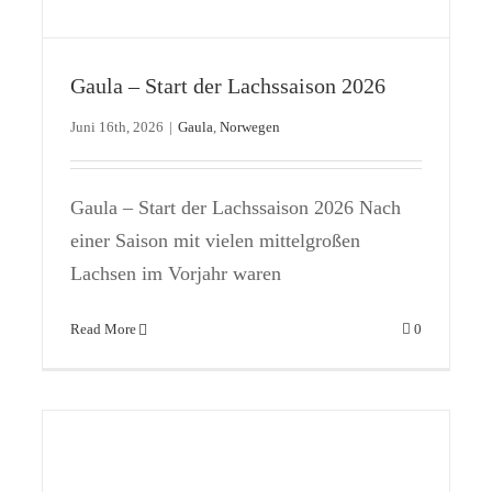
Gaula – Start der Lachssaison 2026
Oft die letzte Hoffnung: Bridge Pool
Gaula
Norwegen
Juni 16th, 2026
|
Gaula
,
Norwegen
Gaula – Start der Lachssaison 2026 Nach
einer Saison mit vielen mittelgroßen
Lachsen im Vorjahr waren
Read More
0