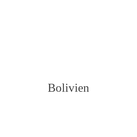
GREEN BAKER LODGE
TSIMANE
Bolivien
Südamerika
Bolivien
Manfred Raguse