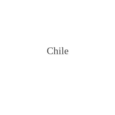
PIRA LODGE
ESTANCIA DE LOS RIOS
Chile
Südamerika
Chile
Tobi