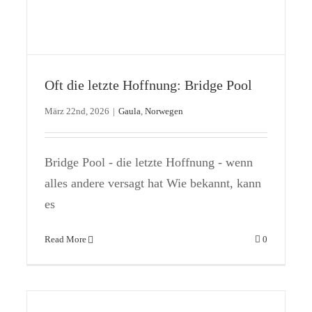
Nur noch 90 Tage bis zum Saisonstart an
Oft die letzte Hoffnung: Bridge Pool
der Gaula
März 22nd, 2026
|
Gaula
,
Norwegen
Gaula
Norwegen
Bridge Pool - die letzte Hoffnung - wenn
alles andere versagt hat Wie bekannt, kann
es
Read More
0