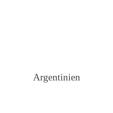
VILLA MARIA
Argentinien
Südamerika
Argentinien
Thies