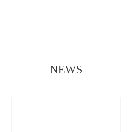
Gaula – Start der Lachssaison 2026
Gaula
Norwegen
NEWS