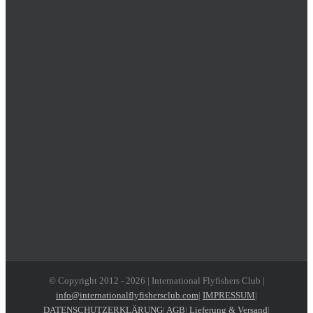
© Copyright 2012 -
2026 | International Flyfishers Club |
info@internationalflyfishersclub.com
|
IMPRESSUM
|
DATENSCHUTZERKLÄRUNG
|
AGB
|
Lieferung & Versand
|