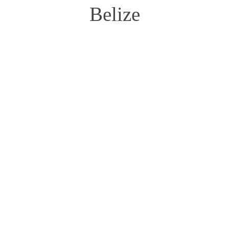
Belize
Manfred Raguse